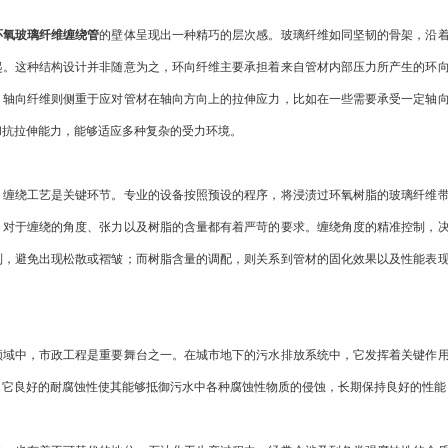
环氧玻璃纤维缠绕管
的壁体呈现出一种精巧的层次感。玻璃纤维如同坚韧的骨架，沿
起。这种结构设计并非随意为之，环向纤维主要承担着来自管材内部压力所产生的环
；轴向纤维则侧重于应对管材在轴向方向上的拉伸应力，比如在一些需要承受一定轴
和抗拉伸能力，能够适应多种复杂的受力环境。
绕工艺是关键环节。专业的设备按照预设的程序，将浸渍过环氧树脂的玻璃纤维带
，对于缠绕的角度、张力以及树脂的含量都有着严苛的要求。缠绕角度的精准控制，
列，避免出现松散或褶皱；而树脂含量的调配，则关系到管材的固化效果以及性能表
中，市政工程是重要舞台之一。在城市地下的污水排放系统中，它发挥着关键作用
，它良好的耐腐蚀性使其能够抵御污水中各种腐蚀性物质的侵蚀，长期保持良好的性能