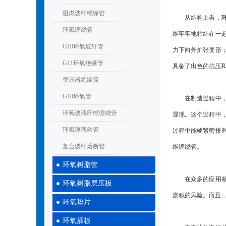
阻燃玻纤绝缘管
从结构上看，
环氧缠绕管
维牢牢地粘结在一
G10环氧玻纤管
力下向外扩张变形
G11环氧绝缘管
具备了出色的抗压
变压器绝缘筒
G10环氧管
在制造过程中，缠
环氧玻璃纤维缠绕管
显现。这个过程中
环氧玻璃丝管
过程中能够紧密排
复合玻纤熔断管
维缠绕管。
环氧树脂管
在众多的应用领域
环氧树脂层压板
淤积的风险。而且
环氧垫片
环氧插板