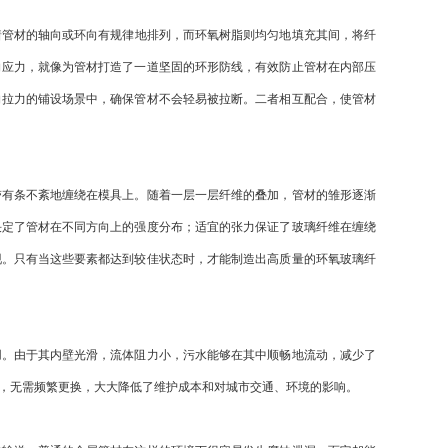
着管材的轴向或环向有规律地排列，而环氧树脂则均匀地填充其间，将纤
向应力，就像为管材打造了一道坚固的环形防线，有效防止管材在内部压
向拉力的铺设场景中，确保管材不会轻易被拉断。二者相互配合，使管材
有条不紊地缠绕在模具上。随着一层一层纤维的叠加，管材的雏形逐渐
决定了管材在不同方向上的强度分布；适宜的张力保证了玻璃纤维在缠绕
现。只有当这些要素都达到较佳状态时，才能制造出高质量的环氧玻璃纤
。由于其内壁光滑，流体阻力小，污水能够在其中顺畅地流动，减少了
，无需频繁更换，大大降低了维护成本和对城市交通、环境的影响。