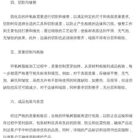
四、切割与修整
固化后的环氧板需要进行切割和修整，以满足特定的尺寸和表面质量要求。
切割时应选择合适的工具和切割速度，以防止产生粗糙的边缘和刀痕。修整工作
则主要包括打磨和抛光，通过细致的工艺处理，使板材表面达到平滑、无气泡、
无皱纹的效果。此外，边缘的切割也必须保持整齐，端面不得有分层和裂纹。
五、质量控制与检验
环氧树脂板加工过程中，质量控制贯穿始终。从原材料检验到成品检验，每
一步都需严格遵守相关标准和规范。例如，对于表面质量，应确保平整、无气
泡、麻坑和皱纹，虽然允许有不影响使用的轻微缺陷，如擦伤、压痕等，但这些
缺陷也应尽可能减少。对于边缘和端面，同样要求切割整齐，无分层和裂纹。
六、成品包装与发货
经过严格的质量检验后，合格的环氧树脂板将进行包装，以防止在运输和储
存过程中受到损坏。包装材料应具有良好的防潮、防尘和抗震性能，确保产品在
到达客户手中时仍保持优良的品质。同时，详细的产品标识和说明书也应随附，
以便客户正确使用和维护产品。