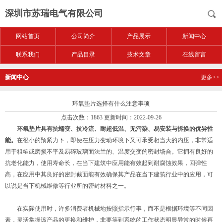
深圳市苏瑞电气有限公司
网站首页
公司简介
产品展示
新闻中心
联系我们
产品目录
技术文章
在线留言
新闻中心
更多>>
环氧垫片选择有什么注意事项
点击次数：1863 更新时间：2022-09-26
环氧垫片
具有抗蠕变、抗冷流、耐超低温、无污染、易安装与拆换的优异性
能。
在很小的预紧力下，即便在压力变动环境下又可承受相当大的内压，非常适
用于粗糙或磨损不平及易碎玻璃面法兰的、温度交变的密封场合。它拥有良好的
抗老化能力，使用寿命长，在当下建筑中应用能有效起到耐腐蚀效果，回弹性
高，在应用中其良好的密封截面能有效确保其产品在当下建筑行业中的应用，可
以说是当下机械维修等行业所的密封材料之一。
在实际使用时，许多消费者机械地按照指示行事，而不是根据环境等不同因
素，灵活掌握该产品的更换和维护，非要等到系统的工作状态明显异常的时候再