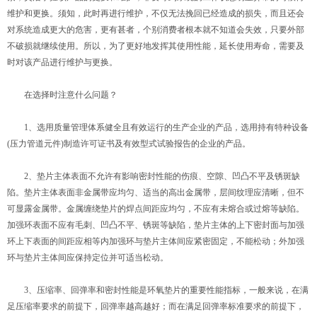
维护和更换。须知，此时再进行维护，不仅无法挽回已经造成的损失，而且还会
对系统造成更大的危害，更有甚者，个别消费者根本就不知道会失效，只要外部
不破损就继续使用。所以，为了更好地发挥其使用性能，延长使用寿命，需要及
时对该产品进行维护与更换。
在选择时注意什么问题？
1、选用质量管理体系健全且有效运行的生产企业的产品，选用持有特种设备
(压力管道元件)制造许可证书及有效型式试验报告的企业的产品。
2、垫片主体表面不允许有影响密封性能的伤痕、空隙、凹凸不平及锈斑缺
陷。垫片主体表面非金属带应均匀、适当的高出金属带，层间纹理应清晰，但不
可显露金属带。金属缠绕垫片的焊点间距应均匀，不应有未熔合或过熔等缺陷。
加强环表面不应有毛刺、凹凸不平、锈斑等缺陷，垫片主体的上下密封面与加强
环上下表面的间距应相等内加强环与垫片主体间应紧密固定，不能松动；外加强
环与垫片主体间应保持定位并可适当松动。
3、压缩率、回弹率和密封性能是环氧垫片的重要性能指标，一般来说，在满
足压缩率要求的前提下，回弹率越高越好；而在满足回弹率标准要求的前提下，