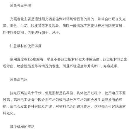
避免强日光照
光照老化主要是通过阳光辐射达到对环氧管损害的目的，常常会出现丧失光
泽。退色、白花、脱皮等等不良现象。所以一般情况下不要让板材与阳光直射，
即使想要防潮，也要进行阴干、风干。
注意板材的使用温度
使用温度在155度左右，尽量不要超过板材的做大使用温度，超过板材就会出
现弯曲、绝缘性能差等等情况的发生。而且环境温度每升高8°C，寿命减半。
避免高电压
抗电压高达几十千伏，但是那都是临界值，具体使用过程中，使用电压不要
过高，高压电工设备中因介质不均匀或电场分布不均匀而会发生局部放电的可
能，放电会发出各种射线及声波，对材料也会起破坏作用。这些都会引起绝缘材
料老化。
减少机械的震动