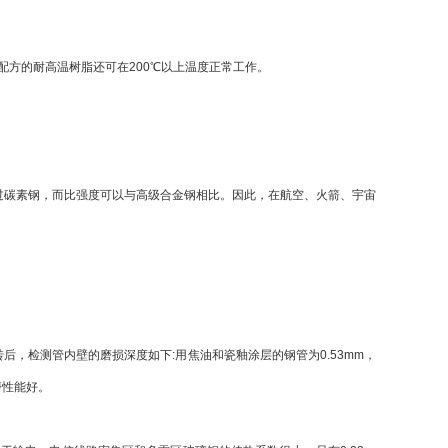
配方的耐高温树脂还可在200℃以上温度正常工作。
至超过碳素钢，而比强度可以与高级合金钢相比。因此，在航空、火箭、宇宙
，检测管内壁的磨损深度如下:用焦油和瓷釉涂层的钢管为0.53mm，
磨性能好。