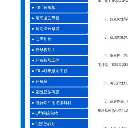
壤、化工废水以及
FR-4环氧板
耐高温云母板
2、抗老化性能和耐
耐高温云母管
3、抗冻性能好。
云母垫片
云母板加工
4、重量轻、强度高
环氧板加工件
飞行器、高压容器
FR-4环氧板加工件
环氧棒
5、可设计性好。
聚酰亚胺薄膜
6、耐磨性好。把含
电解铝厂用绝缘材料
用环氧树脂和焦油涂
C型绝缘包槽
L型绝缘板