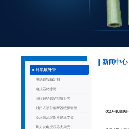
新闻中心
环氧玻纤管
玻璃钢辊轴定制
电抗器绝缘筒
薄膜铜箔铝箔辊轴管芯
封闭式喷射熔断器绝缘套管
G11环氧玻璃
高压限流熔断器绝缘支架
风力发电变压器支架壳