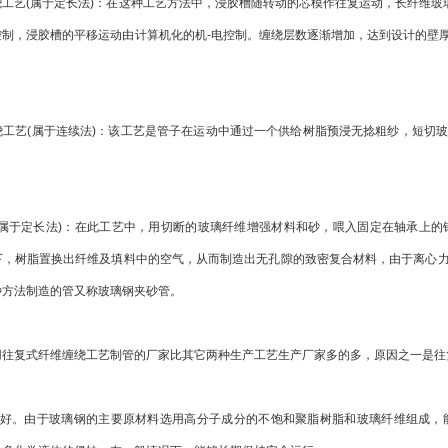
艺(属于定长法)：在这种工艺方法中，浸胶槽随转动的芯模作往复运动，长纤维玻璃
控制，浸胶槽的平移运动由计算机化的机-电控制。缠绕层数逐渐增加，达到设计的壁
艺(属于连续法)：该工艺是管子在运动中通过一个供给树脂预浸无捻粗纱，短切玻
于定长法)：在此工艺中，用切断的玻璃纤维增强材料和砂，喂入固定在轴承上的
下，树脂置换出纤维及填料中的空气，从而制造出无孔隙的致密复合材料，由于离心
种方法制造的管又称玻璃钢夹砂管。
复式纤维缠绕工艺制管的厂家比其它两种生产工艺生产厂家多的多，原因之一是往
。由于玻璃钢的主要原材料选用高分子成分的不饱和聚脂树脂和玻璃纤维组成，能