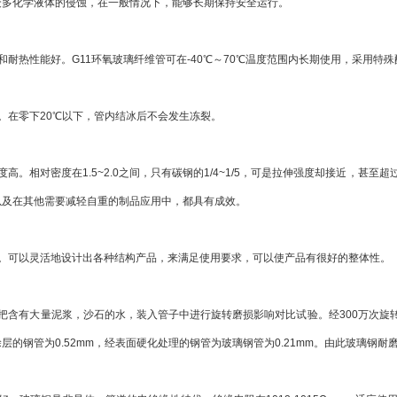
众多化学液体的侵蚀，在一般情况下，能够长期保持安全运行。
热性能好。G11环氧玻璃纤维管可在-40℃～70℃温度范围内长期使用，采用特殊
在零下20℃以下，管内结冰后不会发生冻裂。
。相对密度在1.5~2.0之间，只有碳钢的1/4~1/5，可是拉伸强度却接近，甚
以及在其他需要减轻自重的制品应用中，都具有成效。
可以灵活地设计出各种结构产品，来满足使用要求，可以使产品有很好的整体性。
有大量泥浆，沙石的水，装入管子中进行旋转磨损影响对比试验。经300万次旋转后
层的钢管为0.52mm，经表面硬化处理的钢管为玻璃钢管为0.21mm。由此玻璃钢耐