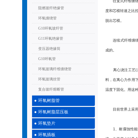
往复式纤维缠绕工
阻燃玻纤绝缘管
度和芯模转速之比
环氧缠绕管
脱出芯模。
G10环氧玻纤管
G11环氧绝缘管
连续式纤维缠绕工
变压器绝缘筒
成的。
G10环氧管
环氧玻璃纤维缠绕管
离心浇注工艺(属
环氧玻璃丝管
料，在离心力作用
复合玻纤熔断管
温度下固化。用这
环氧树脂管
目前世界上采用往
环氧树脂层压板
环氧垫片
1、耐腐蚀性能好
环氧插板