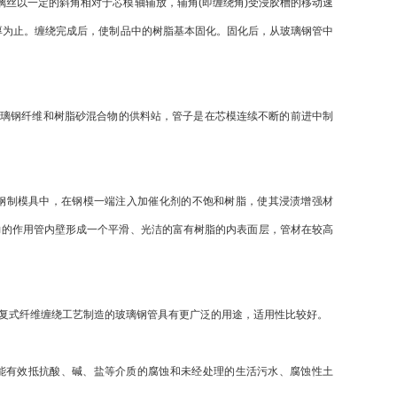
丝以一定的斜角相对于芯模轴辅放，辅角(即缠绕角)受浸胶槽的移动速
厚为止。缠绕完成后，使制品中的树脂基本固化。固化后，从玻璃钢管中
璃钢纤维和树脂砂混合物的供料站，管子是在芯模连续不断的前进中制
钢制模具中，在钢模一端注入加催化剂的不饱和树脂，使其浸渍增强材
力的作用管内壁形成一个平滑、光洁的富有树脂的内表面层，管材在较高
复式纤维缠绕工艺制造的玻璃钢管具有更广泛的用途，适用性比较好。
有效抵抗酸、碱、盐等介质的腐蚀和未经处理的生活污水、腐蚀性土