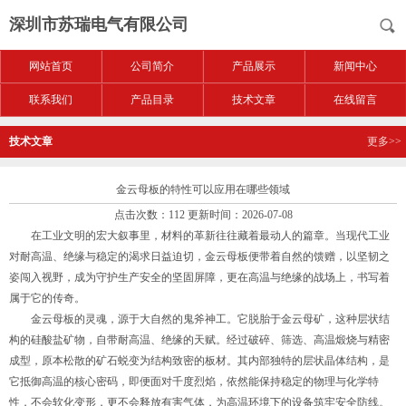
深圳市苏瑞电气有限公司
网站首页
公司简介
产品展示
新闻中心
联系我们
产品目录
技术文章
在线留言
技术文章
更多>>
金云母板的特性可以应用在哪些领域
点击次数：112 更新时间：2026-07-08
在工业文明的宏大叙事里，材料的革新往往藏着最动人的篇章。当现代工业
对耐高温、绝缘与稳定的渴求日益迫切，金云母板便带着自然的馈赠，以坚韧之
姿闯入视野，成为守护生产安全的坚固屏障，更在高温与绝缘的战场上，书写着
属于它的传奇。
金云母板的灵魂，源于大自然的鬼斧神工。它脱胎于金云母矿，这种层状结
构的硅酸盐矿物，自带耐高温、绝缘的天赋。经过破碎、筛选、高温煅烧与精密
成型，原本松散的矿石蜕变为结构致密的板材。其内部独特的层状晶体结构，是
它抵御高温的核心密码，即便面对千度烈焰，依然能保持稳定的物理与化学特
性，不会软化变形，更不会释放有害气体，为高温环境下的设备筑牢安全防线。