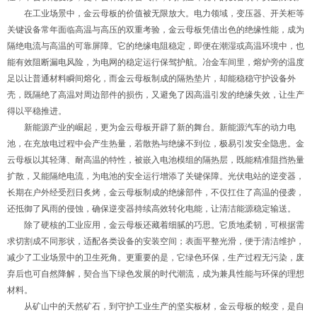
在工业场景中，金云母板的价值被无限放大。电力领域，变压器、开关柜等
关键设备常年面临高温与高压的双重考验，金云母板凭借出色的绝缘性能，成为
隔绝电流与高温的可靠屏障。它的绝缘电阻稳定，即便在潮湿或高温环境中，也
能有效阻断漏电风险，为电网的稳定运行保驾护航。冶金车间里，熔炉旁的温度
足以让普通材料瞬间熔化，而金云母板制成的隔热垫片，却能稳稳守护设备外
壳，既隔绝了高温对周边部件的损伤，又避免了因高温引发的绝缘失效，让生产
得以平稳推进。
新能源产业的崛起，更为金云母板开辟了新的舞台。新能源汽车的动力电
池，在充放电过程中会产生热量，若散热与绝缘不到位，极易引发安全隐患。金
云母板以其轻薄、耐高温的特性，被嵌入电池模组的隔热层，既能精准阻挡热量
扩散，又能隔绝电流，为电池的安全运行增添了关键保障。光伏电站的逆变器，
长期在户外经受烈日炙烤，金云母板制成的绝缘部件，不仅扛住了高温的侵袭，
还抵御了风雨的侵蚀，确保逆变器持续高效转化电能，让清洁能源稳定输送。
除了硬核的工业应用，金云母板还藏着细腻的巧思。它质地柔韧，可根据需
求切割成不同形状，适配各类设备的安装空间；表面平整光滑，便于清洁维护，
减少了工业场景中的卫生死角。更重要的是，它绿色环保，生产过程无污染，废
弃后也可自然降解，契合当下绿色发展的时代潮流，成为兼具性能与环保的理想
材料。
从矿山中的天然矿石，到守护工业生产的坚实板材，金云母板的蜕变，是自