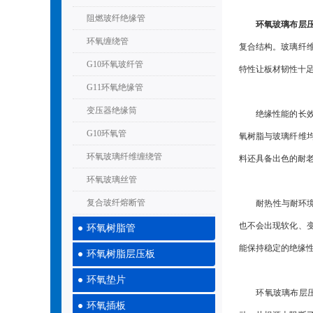
阻燃玻纤绝缘管
环氧玻璃布层
环氧缠绕管
复合结构。玻璃纤
G10环氧玻纤管
特性让板材韧性十
G11环氧绝缘管
变压器绝缘筒
绝缘性能的长效稳
G10环氧管
氧树脂与玻璃纤维
环氧玻璃纤维缠绕管
料还具备出色的耐
环氧玻璃丝管
复合玻纤熔断管
耐热性与耐环境性
也不会出现软化、
环氧树脂管
能保持稳定的绝缘
环氧树脂层压板
环氧垫片
环氧玻璃布层压板
环氧插板