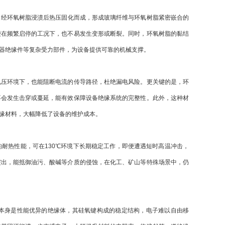
，经环氧树脂浸渍后热压固化而成，形成玻璃纤维与环氧树脂紧密嵌合的
便在频繁启停的工况下，也不易发生变形或断裂。同时，环氧树脂的黏结
器绝缘件等复杂受力部件，为设备提供可靠的机械支撑。
压环境下，也能阻断电流的传导路径，杜绝漏电风险。更关键的是，环
不会发生击穿或蔓延，能有效保障设备绝缘系统的完整性。此外，这种材
缘材料，大幅降低了设备的维护成本。
热性能，可在130℃环境下长期稳定工作，即便遭遇短时高温冲击，
突出，能抵御油污、酸碱等介质的侵蚀，在化工、矿山等特殊场景中，仍
身是性能优异的绝缘体，其硅氧键构成的稳定结构，电子难以自由移