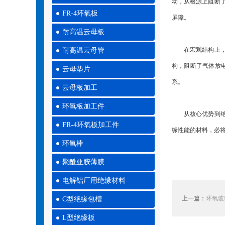
动，从根源上阻断
FR-4环氧板
屏障。
耐高温云母板
在宏观结构上，板
耐高温云母管
构，阻断了气体放
云母垫片
系。
云母板加工
环氧板加工件
从核心优势到绝缘
FR-4环氧板加工件
缘性能的材料，必
环氧棒
聚酰亚胺薄膜
电解铝厂用绝缘材料
上一篇：
环氧玻
C型绝缘包槽
L型绝缘板