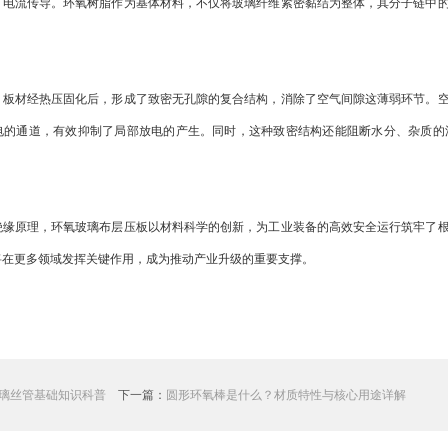
了电流传导。环氧树脂作为基体材料，不仅将玻璃纤维紧密黏结为整体，其分子链中
材经热压固化后，形成了致密无孔隙的复合结构，消除了空气间隙这薄弱环节。空
电的通道，有效抑制了局部放电的产生。同时，这种致密结构还能阻断水分、杂质的
原理，环氧玻璃布层压板以材料科学的创新，为工业装备的高效安全运行筑牢了根
将在更多领域发挥关键作用，成为推动产业升级的重要支撑。
璃丝管基础知识科普
下一篇：
圆形环氧棒是什么？材质特性与核心用途详解