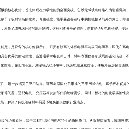
压板
的核心优势，首先体现在力学性能的全面突破。它以无碱玻璃纤维布为增强骨架
维赋予了板材较高的拉伸、弯曲强度，能承受设备运行中的机械振动与外力冲击，即
足，避免了纯玻璃纤维的脆性缺陷，这种刚柔并济的特性，使其能适配电机槽楔、变压
定，是设备的核心价值所在。它拥有较高的体积电阻率与表面电阻率，即使在高电
均具备优异的耐电弧性，当遭遇瞬时电弧冲击时，材料表面仅会形成局部碳化痕迹，
老化性能，在长期高温、潮湿等恶劣环境中，绝缘电阻衰减缓慢，使用寿命远超普通绝
，进一步拓宽了应用边界。环氧树脂固化后形成的三维网状结构，赋予板材优异的耐
变形等问题，适配电机、变压器等发热部件的绝缘需求。同时，板材的耐化学腐蚀性
性能，解决了传统绝缘材料易受环境腐蚀失效的行业痛点。
的绝缘原理，源于其材料结构与电气特性的协同作用。从微观层面看，玻璃纤维本