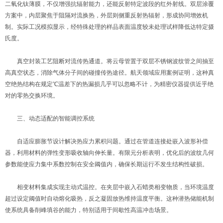
二氧化钛薄膜，不仅增强抗辐射能力，还能反射特定波段的红外射线。双层涂覆
方案中，内层聚焦于阻隔对流换热，外层则侧重反射热辐射，形成协同增效机
制。实际工况模拟显示，经特殊处理的样品表面温度较未处理试样降低达特定摄
氏度。
真空封装工艺阻断对流传热通道。将云母管置于双层不锈钢波纹管之间抽至
高真空状态，消除气体分子间的碰撞传热途径。航天领域应用案例证明，这种真
空绝热结构在规定℃温差下的热漏损几乎可以忽略不计，为精密仪器提供近乎绝
对的零热交换环境。
三、动态适配的智能调控系统
自适应膨胀节设计解决热应力累积问题。通过在管道连接处嵌入波形补偿
器，利用材料的弹性变形吸收轴向伸长量。有限元分析表明，优化后的波纹几何
参数能使应力集中系数控制在安全阈值内，确保长期运行不发生结构性破损。
相变材料集成实现主动式温控。在夹层中嵌入石蜡类相变物质，当环境温度
超过设定阈值时自动熔化吸热，反之凝固放热维持温度平衡。这种潜热储能机制
使系统具备削峰填谷的能力，特别适用于间歇性高温冲击场景。