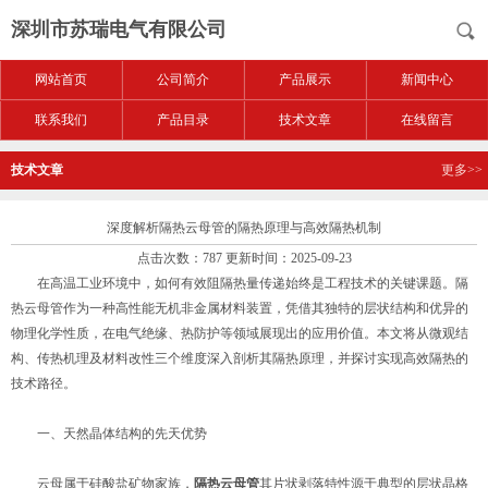
深圳市苏瑞电气有限公司
网站首页
公司简介
产品展示
新闻中心
联系我们
产品目录
技术文章
在线留言
技术文章
更多>>
深度解析隔热云母管的隔热原理与高效隔热机制
点击次数：787 更新时间：2025-09-23
在高温工业环境中，如何有效阻隔热量传递始终是工程技术的关键课题。隔
热云母管作为一种高性能无机非金属材料装置，凭借其独特的层状结构和优异的
物理化学性质，在电气绝缘、热防护等领域展现出的应用价值。本文将从微观结
构、传热机理及材料改性三个维度深入剖析其隔热原理，并探讨实现高效隔热的
技术路径。
一、天然晶体结构的先天优势
云母属于硅酸盐矿物家族，
隔热云母管
其片状剥落特性源于典型的层状晶格