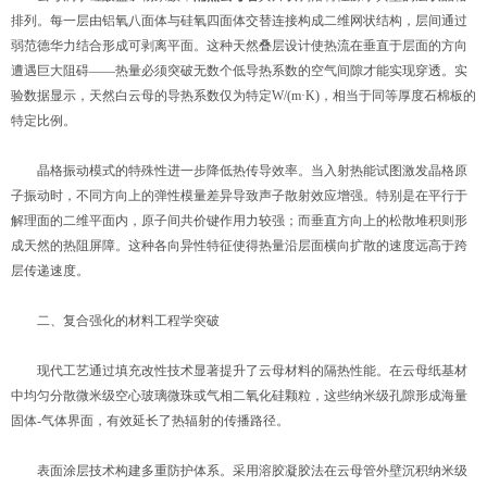
排列。每一层由铝氧八面体与硅氧四面体交替连接构成二维网状结构，层间通过
弱范德华力结合形成可剥离平面。这种天然叠层设计使热流在垂直于层面的方向
遭遇巨大阻碍——热量必须突破无数个低导热系数的空气间隙才能实现穿透。实
验数据显示，天然白云母的导热系数仅为特定W/(m·K)，相当于同等厚度石棉板的
特定比例。
晶格振动模式的特殊性进一步降低热传导效率。当入射热能试图激发晶格原
子振动时，不同方向上的弹性模量差异导致声子散射效应增强。特别是在平行于
解理面的二维平面内，原子间共价键作用力较强；而垂直方向上的松散堆积则形
成天然的热阻屏障。这种各向异性特征使得热量沿层面横向扩散的速度远高于跨
层传递速度。
二、复合强化的材料工程学突破
现代工艺通过填充改性技术显著提升了云母材料的隔热性能。在云母纸基材
中均匀分散微米级空心玻璃微珠或气相二氧化硅颗粒，这些纳米级孔隙形成海量
固体-气体界面，有效延长了热辐射的传播路径。
表面涂层技术构建多重防护体系。采用溶胶凝胶法在云母管外壁沉积纳米级