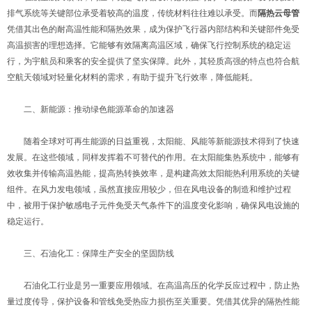
排气系统等关键部位承受着较高的温度，传统材料往往难以承受。而
隔热云母管
凭借其出色的耐高温性能和隔热效果，成为保护飞行器内部结构和关键部件免受
高温损害的理想选择。它能够有效隔离高温区域，确保飞行控制系统的稳定运
行，为宇航员和乘客的安全提供了坚实保障。此外，其轻质高强的特点也符合航
空航天领域对轻量化材料的需求，有助于提升飞行效率，降低能耗。
二、新能源：推动绿色能源革命的加速器
随着全球对可再生能源的日益重视，太阳能、风能等新能源技术得到了快速
发展。在这些领域，同样发挥着不可替代的作用。在太阳能集热系统中，能够有
效收集并传输高温热能，提高热转换效率，是构建高效太阳能热利用系统的关键
组件。在风力发电领域，虽然直接应用较少，但在风电设备的制造和维护过程
中，被用于保护敏感电子元件免受天气条件下的温度变化影响，确保风电设施的
稳定运行。
三、石油化工：保障生产安全的坚固防线
石油化工行业是另一重要应用领域。在高温高压的化学反应过程中，防止热
量过度传导，保护设备和管线免受热应力损伤至关重要。凭借其优异的隔热性能