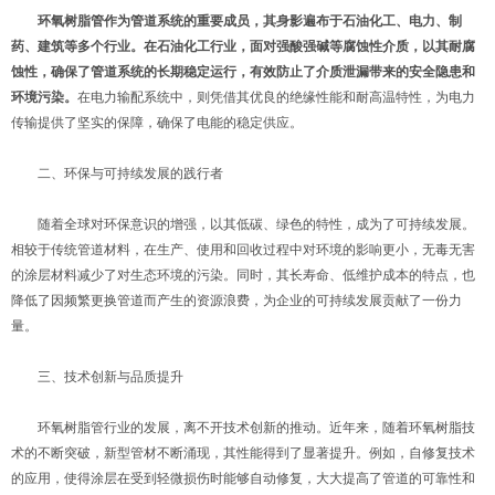
环氧树脂管
作为管道系统的重要成员，其身影遍布于石油化工、电力、制
药、建筑等多个行业。在石油化工行业，面对强酸强碱等腐蚀性介质，以其耐腐
蚀性，确保了管道系统的长期稳定运行，有效防止了介质泄漏带来的安全隐患和
环境污染。
在电力输配系统中，则凭借其优良的绝缘性能和耐高温特性，为电力
传输提供了坚实的保障，确保了电能的稳定供应。
二、环保与可持续发展的践行者
随着全球对环保意识的增强，以其低碳、绿色的特性，成为了可持续发展。
相较于传统管道材料，在生产、使用和回收过程中对环境的影响更小，无毒无害
的涂层材料减少了对生态环境的污染。同时，其长寿命、低维护成本的特点，也
降低了因频繁更换管道而产生的资源浪费，为企业的可持续发展贡献了一份力
量。
三、技术创新与品质提升
环氧树脂管行业的发展，离不开技术创新的推动。近年来，随着环氧树脂技
术的不断突破，新型管材不断涌现，其性能得到了显著提升。例如，自修复技术
的应用，使得涂层在受到轻微损伤时能够自动修复，大大提高了管道的可靠性和