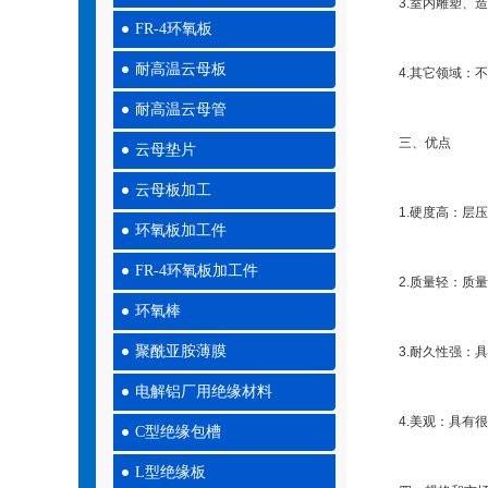
3.室内雕塑、造
FR-4环氧板
耐高温云母板
4.其它领域：不
耐高温云母管
三、优点
云母垫片
云母板加工
1.硬度高：层压
环氧板加工件
FR-4环氧板加工件
2.质量轻：质量
环氧棒
聚酰亚胺薄膜
3.耐久性强：具
电解铝厂用绝缘材料
4.美观：具有很
C型绝缘包槽
L型绝缘板