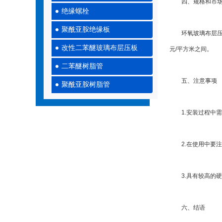
四、规格和市场
绝缘螺栓
聚酰亚胺绝缘板
环氧玻璃布层压板的
改性二苯醚玻璃布层压板
元/平方米之间。
二苯醚树脂管
五、注意事项
聚酰亚胺树脂管
1.安装过程中需
2.在使用中要注
3.具有较高的硬
六、结语