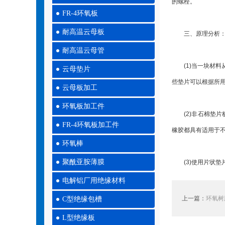
的螺栓。
FR-4环氧板
耐高温云母板
三、原理分析
耐高温云母管
(1)当一块材料
云母垫片
些垫片可以根据所
云母板加工
环氧板加工件
(2)非石棉垫片板
FR-4环氧板加工件
橡胶都具有适用于
环氧棒
聚酰亚胺薄膜
(3)使用片状垫
电解铝厂用绝缘材料
上一篇：
环氧树
C型绝缘包槽
L型绝缘板