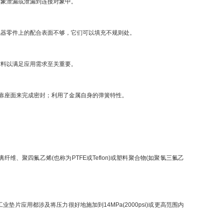
对象泄漏或泄漏到连接对象中。
器零件上的配合表面不够，它们可以填充不规则处。
材料以满足应用需求至关重要。
依靠座面来完成密封；利用了金属自身的弹簧特性。
聚四氟乙烯(也称为PTFE或Teflon)或塑料聚合物(如聚氯三氟乙
应用都涉及将压力很好地施加到14MPa(2000psi)或更高范围内