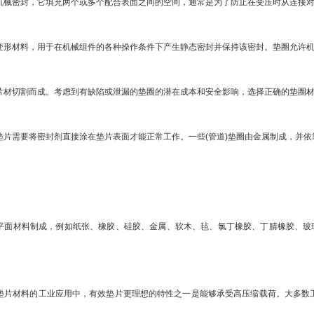
机械密封，它填充两个或多个配合表面之间的空间，通常是为了防止在受压时从连接
变形材料，用于在机械组件的各种操作条件下产生静态密封并保持该密封。垫圈允许机
片材切割而成。考虑到有缺陷或泄漏的垫圈的潜在成本和安全影响，选择正确的垫圈
垫片需要将密封剂直接涂在垫片表面才能正常工作。一些(管道)垫圈由金属制成，并
：
面材料制成，例如纸张、橡胶、硅胶、金属、软木、毡、氯丁橡胶、丁腈橡胶、玻璃纤维、
片材料的工业应用中，有效垫片更理想的特性之一是能够承受高压缩载荷。大多数工业垫片