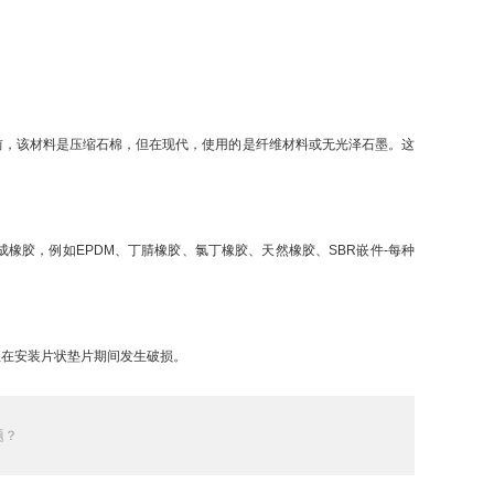
前，该材料是压缩石棉，但在现代，使用的是纤维材料或无光泽石墨。这
胶，例如EPDM、丁腈橡胶、氯丁橡胶、天然橡胶、SBR嵌件-每种
止在安装片状垫片期间发生破损。
题？