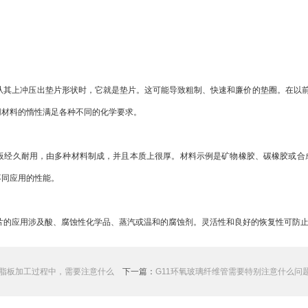
：
从其上冲压出垫片形状时，它就是垫片。这可能导致粗制、快速和廉价的垫圈。在以
用材料的惰性满足各种不同的化学要求。
经久耐用，由多种材料制成，并且本质上很厚。材料示例是矿物橡胶、碳橡胶或合成橡
不同应用的性能。
片的应用涉及酸、腐蚀性化学品、蒸汽或温和的腐蚀剂。灵活性和良好的恢复性可防
脂板加工过程中，需要注意什么
下一篇：
G11环氧玻璃纤维管需要特别注意什么问