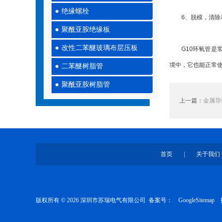
绝缘螺栓
6、脱模，清除表
聚酰亚胺绝缘板
改性二苯醚玻璃布层压板
G10环氧管是常用
境中，它也能正常
二苯醚树脂管
聚酰亚胺树脂管
上一篇：
金属导
首页
|
关于我们
版权所有 © 2026 深圳市苏瑞电气有限公司 备案号：
GoogleSitemap
技