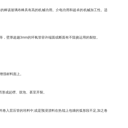
的棒该玻璃布棒具有高的机械功用。介电功用和超卓的机械加工性。适
，壁厚超越3mm的环氧管容许端面或断面有不阻挠运用的裂纹。
在增强材料面上。
而形成起楞、鼓泡、甚至开裂。
料卷入层压管的坯料中;或是预浸渍料在热辊上包缠的弧形段不足,加之卷