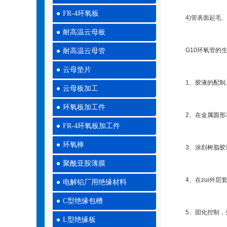
FR-4环氧板
4)管表面起毛、不
耐高温云母板
G10环氧管的生
耐高温云母管
云母垫片
1、胶液的配制。将
云母板加工
环氧板加工件
2、在金属圆形芯模
FR-4环氧板加工件
环氧棒
3、涂刮树脂胶液
聚酰亚胺薄膜
4、在zui外层套
电解铝厂用绝缘材料
C型绝缘包槽
5、固化控制，先以
L型绝缘板