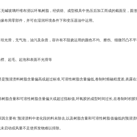
碱玻璃纤维布浸以环氧树脂，经烘焙、成型模具中热压后加工而成的截面呈，圆形
绝缘布局零部件，并可在湿润环境条件下和变压器油中运用。
光滑，无气泡，油污及杂质，容许有不阻挠运用的颜色不均、擦伤、细微凹凸不平等
、起毛、起泡和表面不光滑等
是预浸溃料树脂含量偏高或超过标准,可溶性树脂含量偏低,卷制时熔融程度差,表露
树脂含量和可溶性树脂含量偏大或超过指标值,环氧胶的成型时间过长,在卷制时积胶
因主要有:预浸渍料中老化段的料未除去,以及树脂含量和可溶性树脂值偏低的预浸渍
统未启动或风量不足使挥发物难以排除。