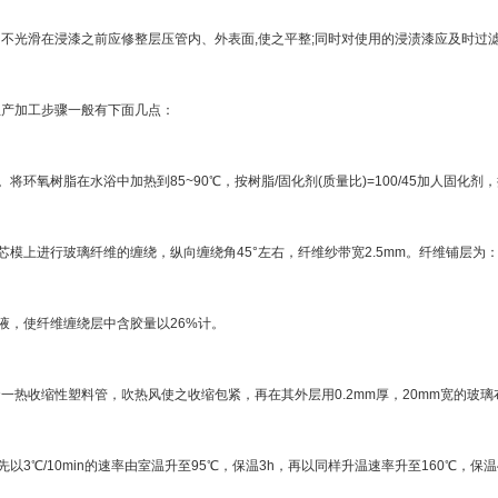
光滑在浸漆之前应修整层压管内、外表面,使之平整;同时对使用的浸渍漆应及时过滤
产加工步骤一般有下面几点：
环氧树脂在水浴中加热到85~90℃，按树脂/固化剂(质量比)=100/45加人固化剂
上进行玻璃纤维的缠绕，纵向缠绕角45°左右，纤维纱带宽2.5mm。纤维铺层为：纵向
，使纤维缠绕层中含胶量以26%计。
一热收缩性塑料管，吹热风使之收缩包紧，再在其外层用0.2mm厚，20mm宽的玻
3℃/10min的速率由室温升至95℃，保温3h，再以同样升温速率升至160℃，保