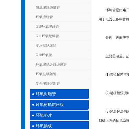
阻燃玻纤绝缘管
环氧管是由电工无
环氧缠绕管
用于电器设备中作
G10环氧玻纤管
G11环氧绝缘管
外观：表面应平坦
变压器绝缘筒
G10环氧管
主要是超差、起楞
环氧玻璃纤维缠绕管
环氧玻璃丝管
(1)管径超差主要
复合玻纤熔断管
(2)起楞预浸渍料
环氧树脂管
环氧树脂层压板
(3)起层起层的原
环氧垫片
制机上方的抽风系
环氧插板