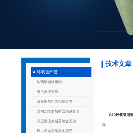
技术文章
环氧玻纤管
玻璃钢辊轴定制
电抗器绝缘筒
薄膜铜箔铝箔辊轴管芯
封闭式喷射熔断器绝缘套管
G10环氧管
高压限流熔断器绝缘支架
面。
风力发电变压器支架壳