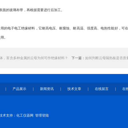
面的玻璃布带，再根据需要进行后加工。
的电子电工绝缘材料，它耐高电压、耐腐蚀、耐高温、强度高、电热性能好，可在230
使用。
体，富含多种金属的云母为何可作绝缘材料？
下一篇：
如何判断云母隔热板是否质
|
产品展示
|
新闻资讯
|
技术文章
|
在线留言
|
在
术支持：
化工仪器网
管理登陆