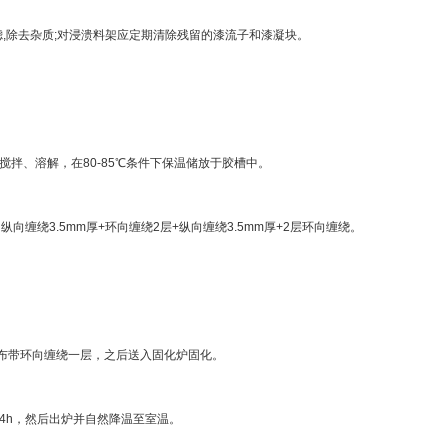
,除去杂质;对浸溃料架应定期清除残留的漆流子和漆凝块。
，搅拌、溶解，在80-85℃条件下保温储放于胶槽中。
缠绕3.5mm厚+环向缠绕2层+纵向缠绕3.5mm厚+2层环向缠绕。
璃布带环向缠绕一层，之后送入固化炉固化。
温4h，然后出炉并自然降温至室温。