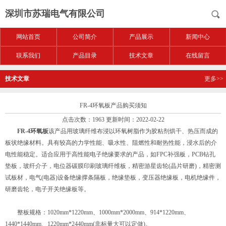
深圳市苏瑞电气有限公司
网站首页
公司简介
产品展示
新闻中心
联系我们
产品目录
技术文章
在线留言
技术文章
更多>>
FR-4环氧板产品购买须知
点击次数：1963 更新时间：2022-02-22
FR-4环氧板
该产品用玻璃纤维布浸以环氧树脂作为胶粘剂烘干、热压而成的
板状绝缘材料。具有较高的力学性能、吸水性、阻燃性和耐热性能，浸水后的介
电性能稳定。适合应用于高性能电子绝缘要求的产品，如FPC补强板，PCB钻孔
垫板，玻纤介子，电位器碳膜印刷玻璃纤维板，精密游星齿轮(晶片研磨)，精密测
试板材，电气(电器)设备绝缘撑条隔板，绝缘垫板，变压器绝缘板，电机绝缘件，
研磨齿轮，电子开关绝缘板等。
整板规格：1020mm*1220mm、1000mm*2000mm、914*1220mm、
1440*1440mm、1220mm*2440mm(非标量大可以定做)。