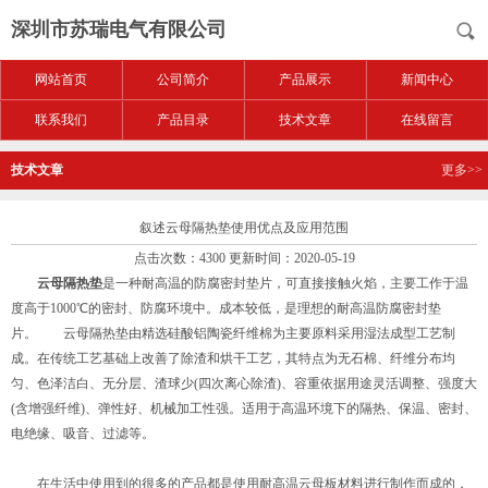
深圳市苏瑞电气有限公司
网站首页
公司简介
产品展示
新闻中心
联系我们
产品目录
技术文章
在线留言
技术文章
更多>>
叙述云母隔热垫使用优点及应用范围
点击次数：4300 更新时间：2020-05-19
云母隔热垫
是一种耐高温的防腐密封垫片，可直接接触火焰，主要工作于温
度高于1000℃的密封、防腐环境中。成本较低，是理想的耐高温防腐密封垫
片。 云母隔热垫由精选硅酸铝陶瓷纤维棉为主要原料采用湿法成型工艺制
成。在传统工艺基础上改善了除渣和烘干工艺，其特点为无石棉、纤维分布均
匀、色泽洁白、无分层、渣球少(四次离心除渣)、容重依据用途灵活调整、强度大
(含增强纤维)、弹性好、机械加工性强。适用于高温环境下的隔热、保温、密封、
电绝缘、吸音、过滤等。
在生活中使用到的很多的产品都是使用耐高温云母板材料进行制作而成的，