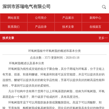
深圳市苏瑞电气有限公司
网站首页
公司简介
产品展示
新闻中心
联系我们
产品目录
技术文章
在线留言
技术文章
更多>>
环氧树脂板中环氧树脂的概述和基本分类
点击次数：3573 更新时间：2020-03-18
环氧树脂概述以及基本分类
环氧树脂为线性或支链的低分子聚合物，其分子两端为环氧基，分子主链上
有芳基、烷基、羟基和醚键。环氧基和羟基可反应官能团，并且可以提供良好的
连接性。醚键可以提供良好的耐化学品性能，芳基可以提供良好的耐高温性能和
刚性，甲基则可以提供良好的柔韧性。
凡分子结构中含有两个货两个以上环氧基团的树脂，统称为环氧树脂。环氧
基团是由一个氧原子、两个碳原子组成的环，具有高度活性。
环氧树脂常温下可以用脂肪族多胺或聚酰胺固化。高温下可以用酸酐、羟
羧、芳香族胺、酚醛树脂或氨基树脂固化。固化后的环氧树脂具有良好的物理化