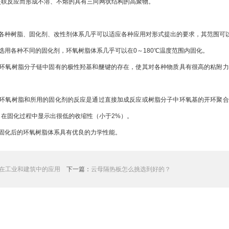
交联反应而形成不溶、不熔的具有三向网状结构的高聚物。
：
种树脂、固化剂、改性剂体系几乎可以适应各种应用对形式提出的要求，其范围可
用各种不同的固化剂，环氧树脂体系几乎可以在0～180℃温度范围内固化。
氧树脂分子链中固有的极性羟基和醚键的存在，使其对各种物质具有很高的粘附力
氧树脂和所用的固化剂的反应是通过直接加成反应或树脂分子中环氧基的开环聚合
，在固化过程中显示出很低的收缩性（小于2%）。
化后的环氧树脂体系具有优良的力学性能。
在工业和建筑中的应用
下一篇：
云母隔热板怎么挑选到好的？