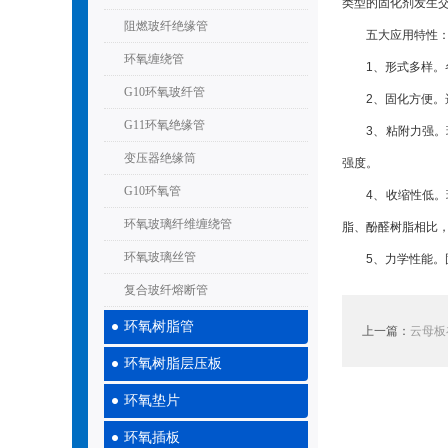
类型的固化剂发生
阻燃玻纤绝缘管
五大应用特性
环氧缠绕管
1、形式多样。各
G10环氧玻纤管
2、固化方便。选
G11环氧绝缘管
3、粘附力强。环
变压器绝缘筒
强度。
G10环氧管
4、收缩性低。环
环氧玻璃纤维缠绕管
脂、酚醛树脂相比
环氧玻璃丝管
5、力学性能。固
复合玻纤熔断管
环氧树脂管
上一篇：
云母板
环氧树脂层压板
环氧垫片
环氧插板