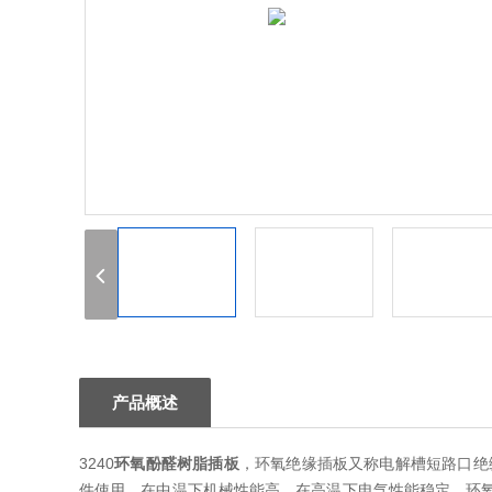
1
2
3
产品概述
3240
环氧酚醛树脂插板
，环氧绝缘插板又称电解槽短路口绝
件使用。在中温下机械性能高，在高温下电气性能稳定。环