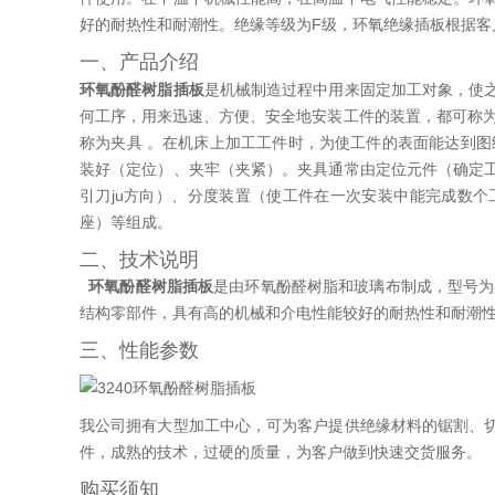
好的耐热性和耐潮性。绝缘等级为F级，环氧绝缘插板根据客
一、产品介绍
环氧酚醛树脂插板
是机械制造过程中用来固定加工对象，使
何工序，用来迅速、方便、安全地安装工件的装置，都可称为
称为夹具 。在机床上加工工件时，为使工件的表面能达到图
装好（定位）、夹牢（夹紧）。夹具通常由定位元件（确定工
引刀ju方向）、分度装置（使工件在一次安装中能完成数
座）等组成。
二、技术说明
环氧酚醛树脂插板
是由环氧酚醛树脂和玻璃布制成，型号为
结构零部件，具有高的机械和介电性能较好的耐热性和耐潮性
三、性能参数
我公司拥有大型加工中心，可为客户提供绝缘材料的锯割、
件，成熟的技术，过硬的质量，为客户做到快速交货服务。
购买须知