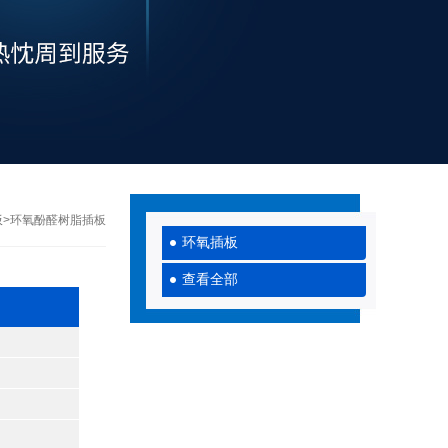
板
>环氧酚醛树脂插板
环氧插板
查看全部