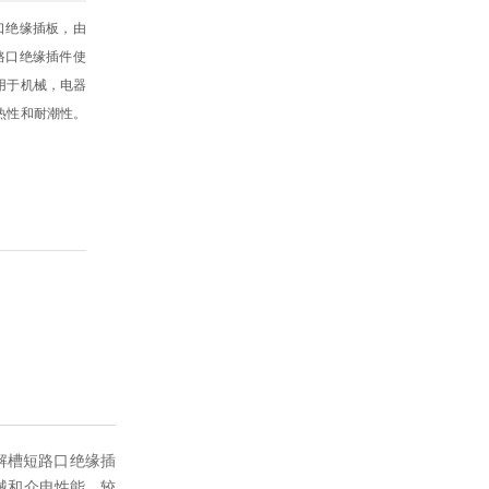
口绝缘插板，由
路口绝缘插件使
用于机械，电器
热性和耐潮性。
解槽短路口绝缘插
械和介电性能，较