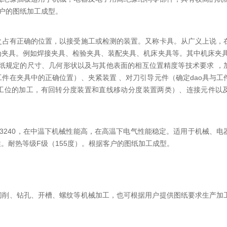
户的图纸加工成型。
之占有正确的位置，以接受施工或检测的装置。又称卡具。从广义上说，
夹具。例如焊接夹具、检验夹具、装配夹具、机床夹具等。其中机床夹具z
纸规定的尺寸、几何形状以及与其他表面的相互位置精度等技术要求 ，
件在夹具中的正确位置）、夹紧装置 、对刀引导元件（确定dao具与工
个工位的加工，有回转分度装置和直线移动分度装置两类）、连接元件以
3240，在中温下机械性能高，在高温下电气性能稳定。适用于机械、电
。耐热等级F级（155度）。根据客户的图纸加工成型。
切削、钻孔、开槽、螺纹等机械加工，也可根据用户提供图纸要求生产加