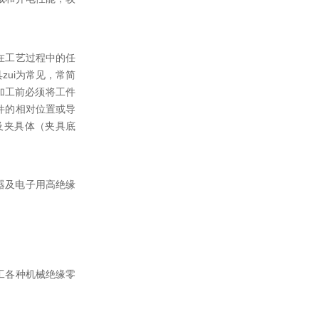
在工艺过程中的任
ui为常见，常简
加工前必须将工件
件的相对位置或导
及夹具体（夹具底
器及电子用高绝缘
工各种机械绝缘零